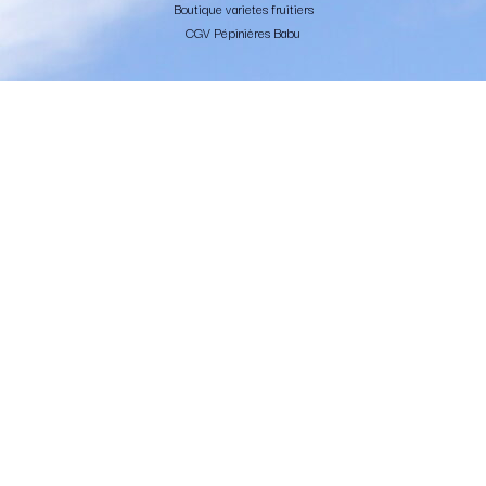
Boutique varietes fruitiers
CGV Pépinières Babu