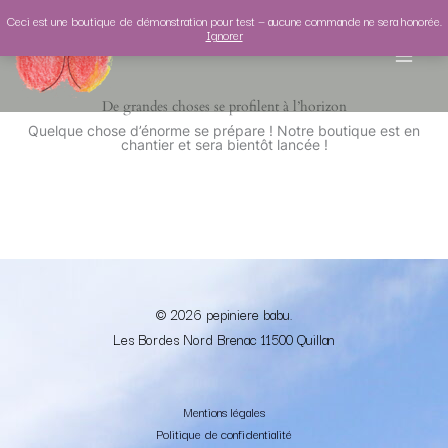
Aller
au
Ceci est une boutique de démonstration pour test — aucune commande ne sera honorée.
contenu
Ignorer
De grandes choses se profilent à l’horizon
Quelque chose d’énorme se prépare ! Notre boutique est en
chantier et sera bientôt lancée !
© 2026 pepiniere babu.
Les Bordes Nord
Brenac 1
1500 Quillan
Mentions légales
Politique de confidentialité