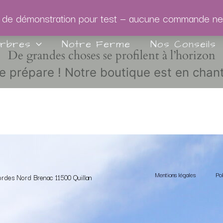
e de démonstration pour test — aucune commande ne
Arbres
Notre Ferme
Nos Conseils
De grandes choses se profilent à l’horizon
prépare ! Notre boutique est en chanti
Mentions légales
Pol
ordes Nord
Brenac 1
1500 Quillan