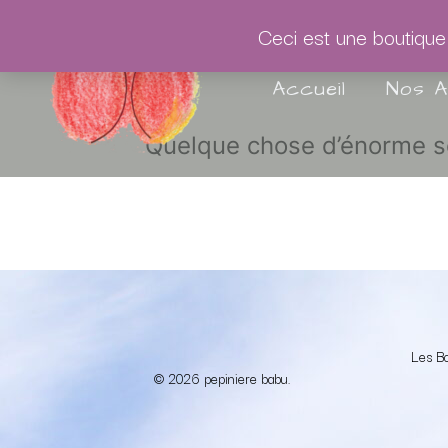
Aller
au
Ceci est une boutiqu
contenu
Accueil
Nos 
Quelque chose d’énorme se 
Les B
© 2026 pepiniere babu.