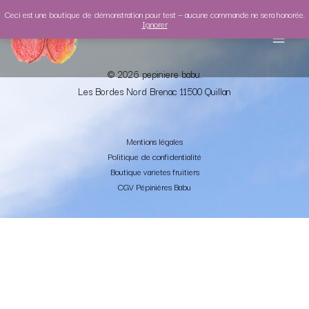
Aller
Plants
au
Ceci est une boutique de démonstration pour test — aucune commande ne sera honorée.
contenu
Ignorer
© 2026 pepiniere babu.
Les Bordes Nord
Brenac 1
1500 Quillan
Mentions légales
Politique de confidentialité
Boutique varietes fruitiers
CGV Pépinières Babu